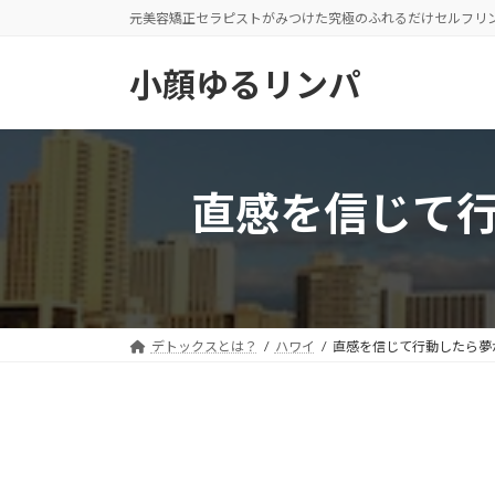
コ
ナ
元美容矯正セラピストがみつけた究極のふれるだけセルフリ
ン
ビ
小顔ゆるリンパ
テ
ゲ
ン
ー
ツ
シ
へ
ョ
直感を信じて
ス
ン
キ
に
ッ
移
プ
動
デトックスとは？
ハワイ
直感を信じて行動したら夢