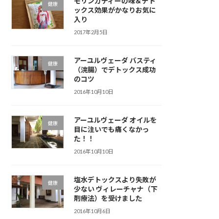
モリンガティーの味＆デト
健康
ックス効果がかなりお気に
入り
2017年2月5日
アーユルヴェーダ バスティ
健康
（浣腸）でデトックス成功
のコツ
2016年10月10日
アーユルヴェーダ オイルを
健康
目に注いでも痛くなかっ
た！！
2016年10月10日
塩水デトックスより失敗が
健康
少ない ヴィレーチャナ（下
剤療法）を受けました
2016年10月6日