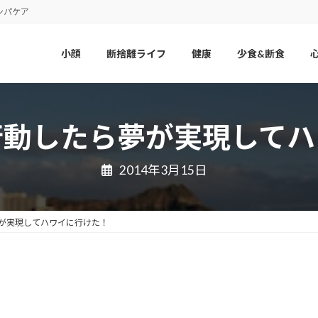
ンパケア
小顔
断捨離ライフ
健康
少食&断食
行動したら夢が実現してハ
2014年3月15日
が実現してハワイに行けた！