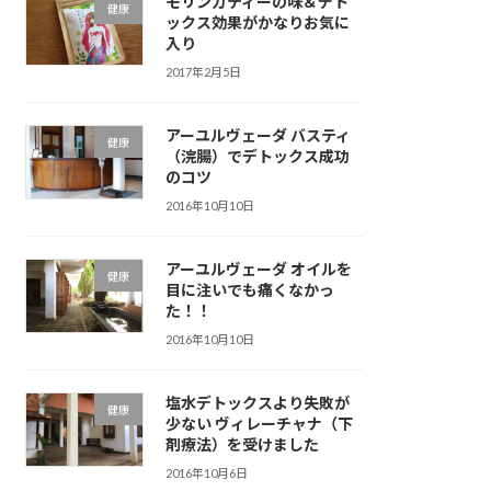
モリンガティーの味＆デト
健康
ックス効果がかなりお気に
入り
2017年2月5日
アーユルヴェーダ バスティ
健康
（浣腸）でデトックス成功
のコツ
2016年10月10日
アーユルヴェーダ オイルを
健康
目に注いでも痛くなかっ
た！！
2016年10月10日
塩水デトックスより失敗が
健康
少ない ヴィレーチャナ（下
剤療法）を受けました
2016年10月6日