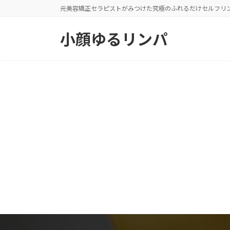
コ
ナ
元美容矯正セラピストがみつけた究極のふれるだけセルフリ
ン
ビ
小顔ゆるリンパ
テ
ゲ
ン
ー
ツ
シ
へ
ョ
ス
ン
キ
に
ッ
移
プ
動