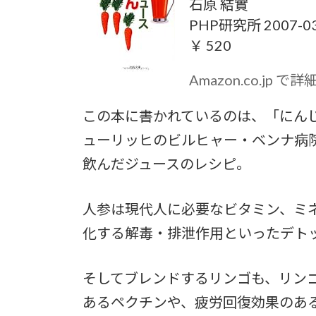
石原 結實
PHP研究所 2007-03
￥ 520
Amazon.co.jp で
この本に書かれているのは、「にん
ューリッヒのビルヒャー・ベンナ病
飲んだジュースのレシピ。
人参は現代人に必要なビタミン、ミ
化する解毒・排泄作用といったデト
そしてブレンドするリンゴも、リン
あるペクチンや、疲労回復効果のあ