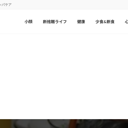
ンパケア
小顔
断捨離ライフ
健康
少食&断食