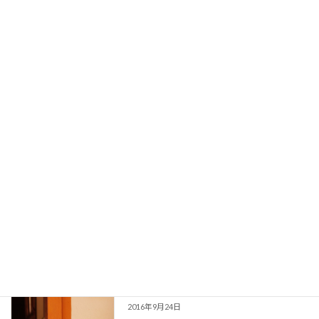
塩水デトックスより失敗が少ない ヴィ
健康
レーチャナ（下剤療法）を受けました
2016年10月6日
鼻うがい？鼻づまりスッキリ！のナス
健康
ヤ・カルマ
2016年10月2日
デトックスの好転反応 湿疹が体じゅう
健康
にできた！！
2016年9月25日
スリランカのアーユルヴェーダマッサー
健康
ジを初体験！
2016年9月24日