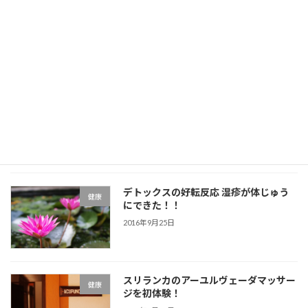
塩水デトックスより失敗が少ない ヴィ
健康
レーチャナ（下剤療法）を受けました
2016年10月6日
鼻うがい？鼻づまりスッキリ！のナス
健康
ヤ・カルマ
2016年10月2日
デトックスの好転反応 湿疹が体じゅう
健康
にできた！！
2016年9月25日
スリランカのアーユルヴェーダマッサー
健康
ジを初体験！